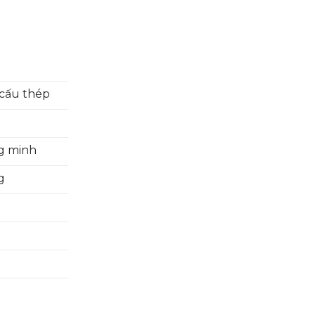
cấu thép
ng minh
ng