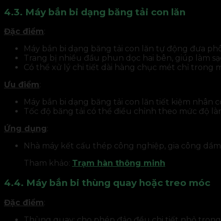
4.3. Máy bắn bi dạng băng tải con lăn
Đặc điểm
:
Máy bắn bi dạng băng tải con lăn tự động đưa ph
Trang bị nhiều đầu phun dọc hai bên, giúp làm s
Có thể xử lý chi tiết dài hàng chục mét chỉ trong 
Ưu điểm
:
Máy bắn bi dạng băng tải con lăn tiết kiệm nhân c
Tốc độ băng tải có thể điều chỉnh theo mức độ 
Ứng dụng
:
Nhà máy kết cấu thép công nghiệp, gia công dầm t
Tham khảo:
Trạm hàn thông minh
4.4. Máy bắn bi thùng quay hoặc treo móc
Đặc điểm
:
Thùng quay: cho phép đảo đều chi tiết nhỏ trong