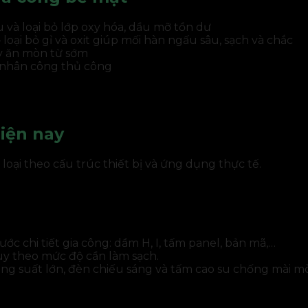
và loại bỏ lớp oxy hóa, dầu mỡ tồn dư
loại bỏ gỉ và oxit giúp mối hàn ngấu sâu, sạch và chắc
ây ăn mòn từ sớm
 nhân công thủ công
hiện nay
oại theo cấu trúc thiết bị và ứng dụng thực tế.
ớc chi tiết gia công: dầm H, I, tấm panel, bản mã,…
ùy theo mức độ cần làm sạch.
công suất lớn, đèn chiếu sáng và tấm cao su chống mài m