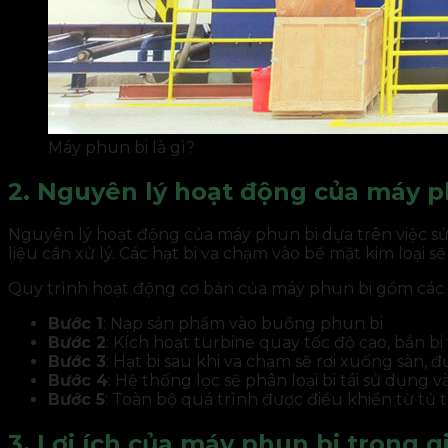
Máy phun bi là gì?
2. Nguyên lý hoạt động của máy p
Nguyên lý hoạt động của máy phun bi dựa trên việc sử d
liệu cần xử lý. Các hạt bi va chạm vào bề mặt kim loại s
Quy trình hoạt động cơ bản của máy phun bi gồm các
Bước 1
: Nạp sản phẩm vào buồng phun bi
Bước 2
: Kích hoạt turbine quay tốc độ cao, bắn bi 
Bước 3
: Hạt bi sau khi va chạm sẽ rơi xuống sàn, 
Bước 4
: Hệ thống lọc sẽ phân loại bi tái sử dụng v
Bước 5
: Toàn bộ quá trình được điều khiển từ tủ 
3. Lợi ích của máy phun bi trong 