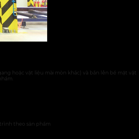
 gang hoặc vật liệu mài mòn khác) và bắn lên bề mặt vật
 nhám.
g trình theo sản phẩm