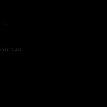
lăn.
ền sản xuất.