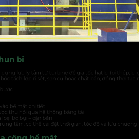
hun bi
ụng lực ly tâm từ turbine để gia tốc hạt bi (bi thép, bi
ẽ bóc tách lớp rỉ sét, sơn cũ hoặc chất bẩn, đồng thời tạo
 bước:
vào bề mặt chi tiết
được thu hồi qua hệ thống băng tải
à loại bỏ bụi – cặn bẩn
trung tâm, có thể cài đặt thời gian, tốc độ và lưu chươn
gia công bề mặt