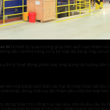
un bi
là thiết bị quan trọng giúp làm sạch, tạo nhám và
h đồng đều và khả năng xử lý bề mặt đa dạng, máy phun
 nguyên lý hoạt động, phân loại, ứng dụng và hướng dẫn 
t kim loại bằng cách bắn các hạt bi thép hoặc vật liệu 
tạp chất khác, đồng thời tạo độ nhám đều trên bề mặt kim
 tự động hoặc thủ công, tùy vào quy mô và yêu cầu kỹ 
ine bắn bi, thiết bị thu hồi – phân loại bi, bộ lọc bụi 