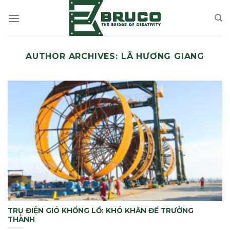
Skip
to
content
AUTHOR ARCHIVES:
LÃ HƯƠNG GIANG
TRỤ ĐIỆN GIÓ KHỔNG LỒ: KHÓ KHĂN ĐỂ TRƯỞNG
THÀNH